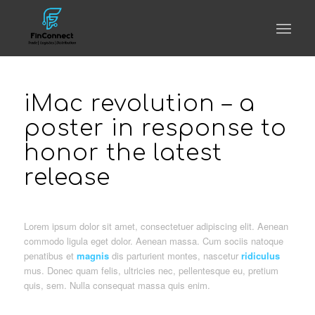
iMac revolution – a
poster in response to
honor the latest
release
Lorem ipsum dolor sit amet, consectetuer adipiscing elit. Aenean
commodo ligula eget dolor. Aenean massa. Cum sociis natoque
penatibus et
magnis
dis parturient montes, nascetur
ridiculus
mus. Donec quam felis, ultricies nec, pellentesque eu, pretium
quis, sem. Nulla consequat massa quis enim.