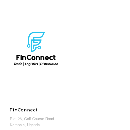
FinConnect
Plot 26, Golf Course Road
Kampala, Uganda