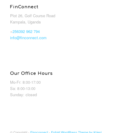
FinConnect
Plot 26, Golf Course Road
Kampala, Uganda
+
256392 962 794
info@finconnect.com
Our Office Hours
Mo-Fr: 8:00-17:00
Sa: 8:00-13:00
Sunday: closed
© Copyright -
Finnconnect
-
Enfold WordPress Theme by Kriesi