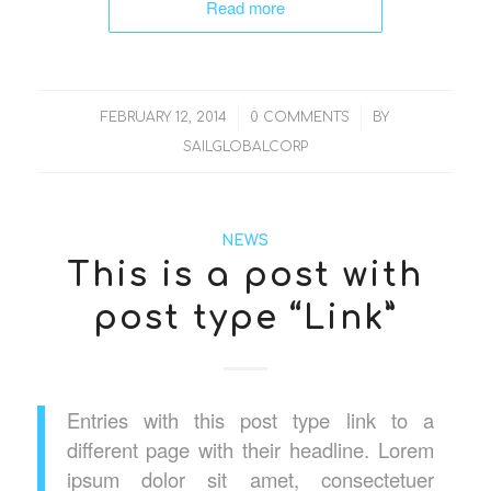
Read more
/
/
FEBRUARY 12, 2014
0 COMMENTS
BY
SAILGLOBALCORP
NEWS
This is a post with
post type “Link”
Entries with this post type link to a
different page with their headline. Lorem
ipsum dolor sit amet, consectetuer