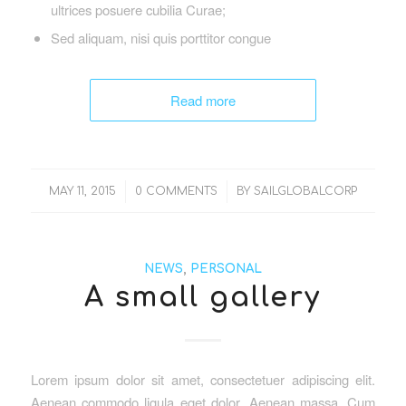
ultrices posuere cubilia Curae;
Sed aliquam, nisi quis porttitor congue
Read more
/
/
MAY 11, 2015
0 COMMENTS
BY
SAILGLOBALCORP
NEWS
,
PERSONAL
A small gallery
Lorem ipsum dolor sit amet, consectetuer adipiscing elit.
Aenean commodo ligula eget dolor. Aenean massa. Cum