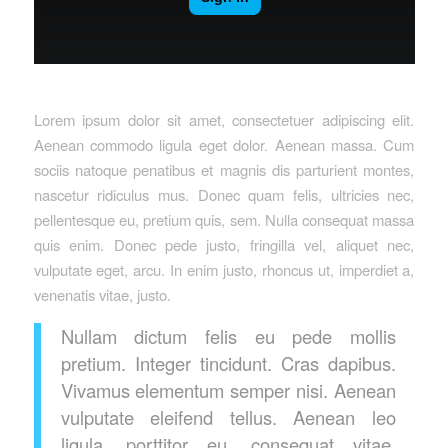
Lorem ipsum dolor sit amet, consectetuer adipiscing elit.
Aenean commodo ligula eget dolor. Aenean massa. Cum
sociis natoque penatibus et magnis dis parturient montes,
nascetur ridiculus mus. Donec quam felis, ultricies nec,
pellentesque eu, pretium quis, sem. Nulla consequat massa
quis enim. Donec pede justo, fringilla vel, aliquet nec,
vulputate eget, arcu. In enim justo, rhoncus ut, imperdiet a,
venenatis vitae, justo.
Nullam dictum felis eu pede mollis
pretium. Integer tincidunt. Cras dapibus.
Vivamus elementum semper nisi. Aenean
vulputate eleifend tellus. Aenean leo
ligula, porttitor eu, consequat vitae,