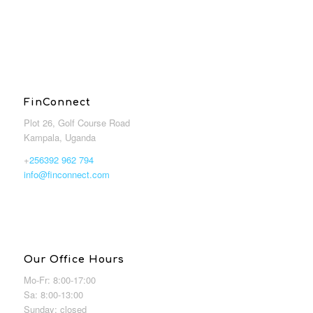
FinConnect
Plot 26, Golf Course Road
Kampala, Uganda
+
256392 962 794
info@finconnect.com
Our Office Hours
Mo-Fr: 8:00-17:00
Sa: 8:00-13:00
Sunday: closed