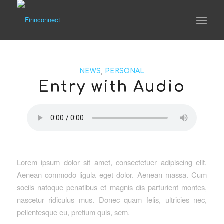
NEWS
,
PERSONAL
Entry with Audio
Lorem ipsum dolor sit amet, consectetuer adipiscing elit.
Aenean commodo ligula eget dolor. Aenean massa. Cum
sociis natoque penatibus et magnis dis parturient montes,
nascetur ridiculus mus. Donec quam felis, ultricies nec,
pellentesque eu, pretium quis, sem.