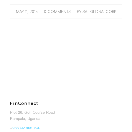
/
/
MAY 11, 2015
0 COMMENTS
BY
SAILGLOBALCORP
FinConnect
Plot 26, Golf Course Road
Kampala, Uganda
+
256392 962 794